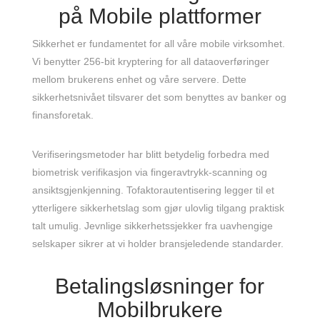
på Mobile plattformer
Sikkerhet er fundamentet for all våre mobile virksomhet.
Vi benytter 256-bit kryptering for all dataoverføringer
mellom brukerens enhet og våre servere. Dette
sikkerhetsnivået tilsvarer det som benyttes av banker og
finansforetak.
Verifiseringsmetoder har blitt betydelig forbedra med
biometrisk verifikasjon via fingeravtrykk-scanning og
ansiktsgjenkjenning. Tofaktorautentisering legger til et
ytterligere sikkerhetslag som gjør ulovlig tilgang praktisk
talt umulig. Jevnlige sikkerhetssjekker fra uavhengige
selskaper sikrer at vi holder bransjeledende standarder.
Betalingsløsninger for
Mobilbrukere