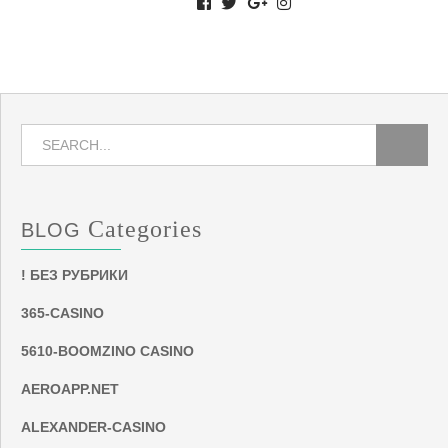
Categories
BLOG
! БЕЗ РУБРИКИ
365-CASINO
5610-BOOMZINO CASINO
AEROAPP.NET
ALEXANDER-CASINO