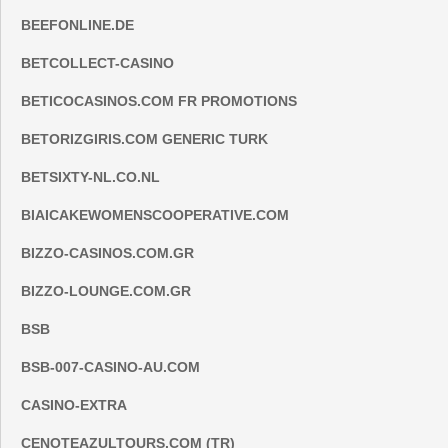
BEEFONLINE.DE
BETCOLLECT-CASINO
BETICOCASINOS.COM FR PROMOTIONS
BETORIZGIRIS.COM GENERIC TURK
BETSIXTY-NL.CO.NL
BIAICAKEWOMENSCOOPERATIVE.COM
BIZZO-CASINOS.COM.GR
BIZZO-LOUNGE.COM.GR
BSB
BSB-007-CASINO-AU.COM
CASINO-EXTRA
CENOTEAZULTOURS.COM (TR)