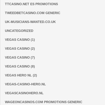
TTCASINO.NET ES PROMOTIONS
TWEEDBETCASINO.COM GENERIC
UK-MUSICIANS-WANTED.CO.UK
UNCATEGORIZED
VEGAS CASINO (1)
VEGAS CASINO (2)
VEGAS CASINO (7)
VEGAS CASINO (8)
VEGAS HERO NL (2)
VEGAS-CASINO-HERO.NL
VEGASCASINOHERO.NL
WAGEONCASINOS.COM PROMOTIONS GENERIC