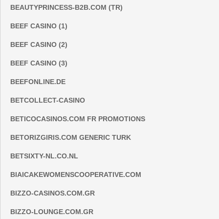
BEAUTYPRINCESS-B2B.COM (TR)
BEEF CASINO (1)
BEEF CASINO (2)
BEEF CASINO (3)
BEEFONLINE.DE
BETCOLLECT-CASINO
BETICOCASINOS.COM FR PROMOTIONS
BETORIZGIRIS.COM GENERIC TURK
BETSIXTY-NL.CO.NL
BIAICAKEWOMENSCOOPERATIVE.COM
BIZZO-CASINOS.COM.GR
BIZZO-LOUNGE.COM.GR