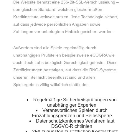
Die Website benutzt eine 256-Bit-SSL-Verschlüsselung –
den gleichen Standard, welchen gleichermaßen
Kreditinstitute weltweit nutzen. Jene Technologie sichert,
auf dass jedwede persönlichen Angaben sowie
Zahlungen vor unbefugtem Einblick gesichert werden.
Außerdem sind alle Spiele regelmäßig durch
unabhängigen Prüfstellen beispielsweise eCOGRA wie
auch iTech Labs bezüglich Gerechtigkeit getestet. Diese
Zertifizierungen bestätigen, auf dass die RNG-Systeme
unserer Titel nicht beeinflusst sind und allen
Spielergebnis völlig willkürlich stattfindet.
Regelmäßige Sicherheitsprüfungen von
unabhängiger Experten
Verantwortliches Spielen durch
Einzahlungsgrenzen und Selbstsperre
Datenschutzkonformes Verfahren laut
DSGVO-Richtlinien
2FA zugunsten zusätzlichen Kontoschutz