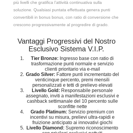
più livelli che gratifica l’attività continuativa sulla
soluzione. Qualsiasi puntata effettuata genera punti
convertibili in bonus bonus, con ratio di conversione che
crescono progressivamente al progredire di grado.
Vantaggi Progressivi del Nostro
Esclusivo Sistema V.I.P.
Tier Bronze:
Ingresso base con ratio di
trasformazione punti normale e servizio
clienti prioritario via e-mail
Grado Silver:
Fattore punti incrementato del
venticinque percento, premi mensili
personalizzati e tetti di prelievo elevati
Livello Gold:
Responsabile personale
assegnato, inviti a manifestazioni esclusivi e
cashback settimanale del 10 percento sulle
sconfitte nette
Grado Platinum:
Servizio premium con
incentivi su misura, prelievi ultra-rapidi e
fruizione anticipato ai innovativi giochi
Livello Diamond:
Supremo riconoscimento