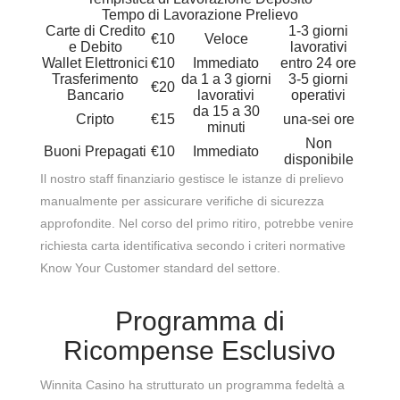
Tempo di Lavorazione Prelievo
Carte di Credito
1-3 giorni
€10
Veloce
e Debito
lavorativi
Wallet Elettronici
€10
Immediato
entro 24 ore
Trasferimento
da 1 a 3 giorni
3-5 giorni
€20
Bancario
lavorativi
operativi
da 15 a 30
Cripto
€15
una-sei ore
minuti
Non
Buoni Prepagati
€10
Immediato
disponibile
Il nostro staff finanziario gestisce le istanze di prelievo
manualmente per assicurare verifiche di sicurezza
approfondite. Nel corso del primo ritiro, potrebbe venire
richiesta carta identificativa secondo i criteri normative
Know Your Customer standard del settore.
Programma di
Ricompense Esclusivo
Winnita Casino ha strutturato un programma fedeltà a