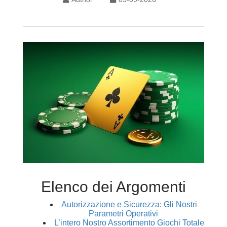
Elenco dei Argomenti
Autorizzazione e Sicurezza: Gli Nostri
Parametri Operativi
L’intero Nostro Assortimento Giochi Totale