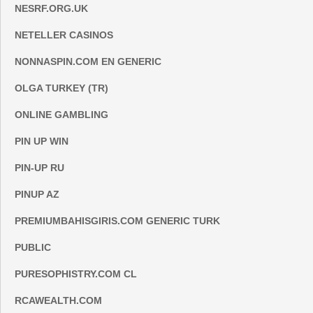
NESRF.ORG.UK
NETELLER CASINOS
NONNASPIN.COM EN GENERIC
OLGA TURKEY (TR)
ONLINE GAMBLING
PIN UP WIN
PIN-UP RU
PINUP AZ
PREMIUMBAHISGIRIS.COM GENERIC TURK
PUBLIC
PURESOPHISTRY.COM CL
RCAWEALTH.COM