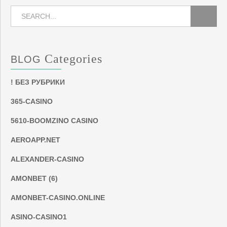
Categories
BLOG
! БЕЗ РУБРИКИ
365-CASINO
5610-BOOMZINO CASINO
AEROAPP.NET
ALEXANDER-CASINO
AMONBET (6)
AMONBET-CASINO.ONLINE
ASINO-CASINO1