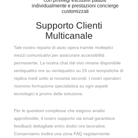
con privilegi esclusivi pattuiti
individualmente e prestazioni concierge
customizzati
Supporto Clienti
Multicanale
Tale nostro reparto di aiuto opera tramite molteplici
mezzi comunicativi per assicurare accessibilità
permanente. La nostra chat dal vivo rimane disponibile
ventiquattro ore su ventiquattro su 24 con tempistiche di
replica medi sotto ai novanta secondi. I nostri operatori
ricevono formazione specialistica su ogni aspetti
tecnologici e promo della soluzione.
Per le questioni complesse che esigono analisi
approfondite, il nostro supporto via email garantisce
feedback dettagliate entro dodici ore lavorative.
Conserviamo inoltre una zona FAQ regolarmente