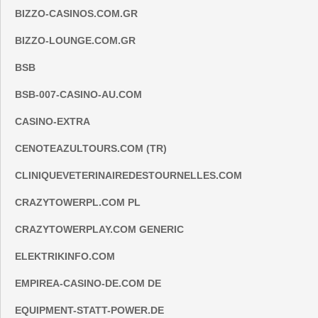
BIZZO-CASINOS.COM.GR
BIZZO-LOUNGE.COM.GR
BSB
BSB-007-CASINO-AU.COM
CASINO-EXTRA
CENOTEAZULTOURS.COM (TR)
CLINIQUEVETERINAIREDESTOURNELLES.COM
CRAZYTOWERPL.COM PL
CRAZYTOWERPLAY.COM GENERIC
ELEKTRIKINFO.COM
EMPIREA-CASINO-DE.COM DE
EQUIPMENT-STATT-POWER.DE