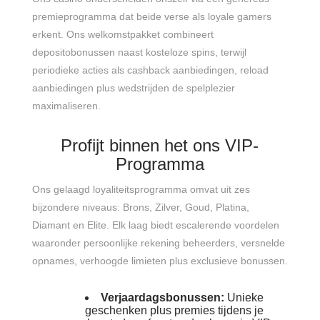
premieprogramma dat beide verse als loyale gamers
erkent. Ons welkomstpakket combineert
depositobonussen naast kosteloze spins, terwijl
periodieke acties als cashback aanbiedingen, reload
aanbiedingen plus wedstrijden de spelplezier
maximaliseren.
Profijt binnen het ons VIP-
Programma
Ons gelaagd loyaliteitsprogramma omvat uit zes
bijzondere niveaus: Brons, Zilver, Goud, Platina,
Diamant en Elite. Elk laag biedt escalerende voordelen
waaronder persoonlijke rekening beheerders, versnelde
opnames, verhoogde limieten plus exclusieve bonussen.
Verjaardagsbonussen:
Unieke
geschenken plus premies tijdens je