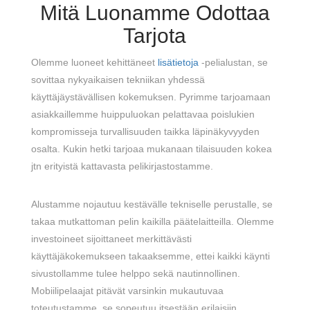
Mitä Luonamme Odottaa
Tarjota
Olemme luoneet kehittäneet
lisätietoja
-pelialustan, se
sovittaa nykyaikaisen tekniikan yhdessä
käyttäjäystävällisen kokemuksen. Pyrimme tarjoamaan
asiakkaillemme huippuluokan pelattavaa poislukien
kompromisseja turvallisuuden taikka läpinäkyvyyden
osalta. Kukin hetki tarjoaa mukanaan tilaisuuden kokea
jtn erityistä kattavasta pelikirjastostamme.
Alustamme nojautuu kestävälle tekniselle perustalle, se
takaa mutkattoman pelin kaikilla päätelaitteilla. Olemme
investoineet sijoittaneet merkittävästi
käyttäjäkokemukseen takaaksemme, ettei kaikki käynti
sivustollamme tulee helppo sekä nautinnollinen.
Mobiilipelaajat pitävät varsinkin mukautuvaa
toteutustamme, se sopeutuu itsestään erilaisiin