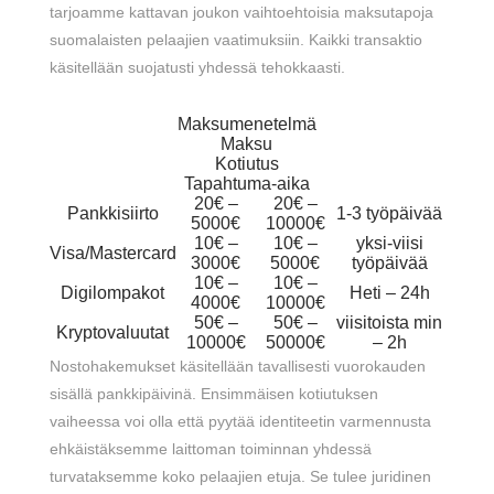
tarjoamme kattavan joukon vaihtoehtoisia maksutapoja
suomalaisten pelaajien vaatimuksiin. Kaikki transaktio
käsitellään suojatusti yhdessä tehokkaasti.
Maksumenetelmä
Maksu
Kotiutus
Tapahtuma-aika
20€ –
20€ –
Pankkisiirto
1-3 työpäivää
5000€
10000€
10€ –
10€ –
yksi-viisi
Visa/Mastercard
3000€
5000€
työpäivää
10€ –
10€ –
Digilompakot
Heti – 24h
4000€
10000€
50€ –
50€ –
viisitoista min
Kryptovaluutat
10000€
50000€
– 2h
Nostohakemukset käsitellään tavallisesti vuorokauden
sisällä pankkipäivinä. Ensimmäisen kotiutuksen
vaiheessa voi olla että pyytää identiteetin varmennusta
ehkäistäksemme laittoman toiminnan yhdessä
turvataksemme koko pelaajien etuja. Se tulee juridinen