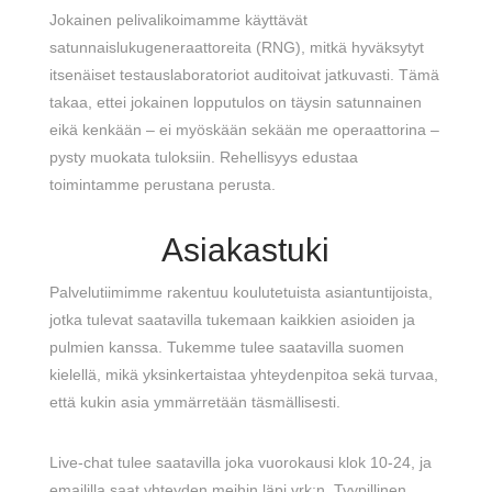
Jokainen pelivalikoimamme käyttävät
satunnaislukugeneraattoreita (RNG), mitkä hyväksytyt
itsenäiset testauslaboratoriot auditoivat jatkuvasti. Tämä
takaa, ettei jokainen lopputulos on täysin satunnainen
eikä kenkään – ei myöskään sekään me operaattorina –
pysty muokata tuloksiin. Rehellisyys edustaa
toimintamme perustana perusta.
Asiakastuki
Palvelutiimimme rakentuu koulutetuista asiantuntijoista,
jotka tulevat saatavilla tukemaan kaikkien asioiden ja
pulmien kanssa. Tukemme tulee saatavilla suomen
kielellä, mikä yksinkertaistaa yhteydenpitoa sekä turvaa,
että kukin asia ymmärretään täsmällisesti.
Live-chat tulee saatavilla joka vuorokausi klok 10-24, ja
emaililla saat yhteyden meihin läpi vrk:n. Tyypillinen