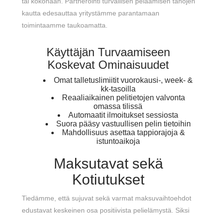
tai kokonaan. Partnerointi turvallisen pelaamisen tahojen
kautta edesauttaa yritystämme parantamaan
toimintaamme taukoamatta.
Käyttäjän Turvaamiseen
Koskevat Ominaisuudet
Omat talletuslimiitit vuorokausi-, week- &
kk-tasoilla
Reaaliaikainen pelitietojen valvonta
omassa tilissä
Automaatit ilmoitukset sessiosta
Suora pääsy vastuullisen pelin tietoihin
Mahdollisuus asettaa tappiorajoja &
istuntoaikoja
Maksutavat sekä
Kotiutukset
Tiedämme, että sujuvat sekä varmat maksuvaihtoehdot
edustavat keskeinen osa positiivista pelielämystä. Siksi