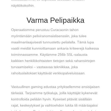
näyttökokoihin.
Varma Pelipaikka
Operaatiomme perustuu Curacaonin tahon
myöntämään peliviranomaislisenssiin, joka tulee
maailmanlaajuisesti tunnustettu pelialalla. Tämä lupa
vaatii meidät kunnioittamaan ankaria kriteerejä kaikessa
toiminnassamme. Käytämme 256b SSL-salausta
kaikkien henkilökohtaisten tietojen sekä rahansiirtojen
turvaamiseksi – vastaavaa tekniikkaa, joka
rahoituslaitokset käyttävät verkkopalveluissaan.
Vastuullinen gaming edustaa yrityksellemme ensisijaisen
tärkeää. Tarjoamme työkaluja, joilla käyttäjät kykenevät
kontrolloida peliään hyvin. Kyseiset pitävät sisällään
rajat, keskeytykset ja vaihtoehdon lukita tili määräajaksi