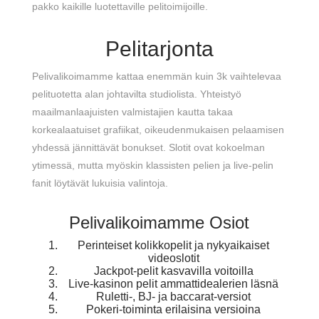
pakko kaikille luotettaville pelitoimijoille.
Pelitarjonta
Pelivalikoimamme kattaa enemmän kuin 3k vaihtelevaa
pelituotetta alan johtavilta studiolista. Yhteistyö
maailmanlaajuisten valmistajien kautta takaa
korkealaatuiset grafiikat, oikeudenmukaisen pelaamisen
yhdessä jännittävät bonukset. Slotit ovat kokoelman
ytimessä, mutta myöskin klassisten pelien ja live-pelin
fanit löytävät lukuisia valintoja.
Pelivalikoimamme Osiot
Perinteiset kolikkopelit ja nykyaikaiset
videoslotit
Jackpot-pelit kasvavilla voitoilla
Live-kasinon pelit ammattidealerien läsnä
Ruletti-, BJ- ja baccarat-versiot
Pokeri-toiminta erilaisina versioina