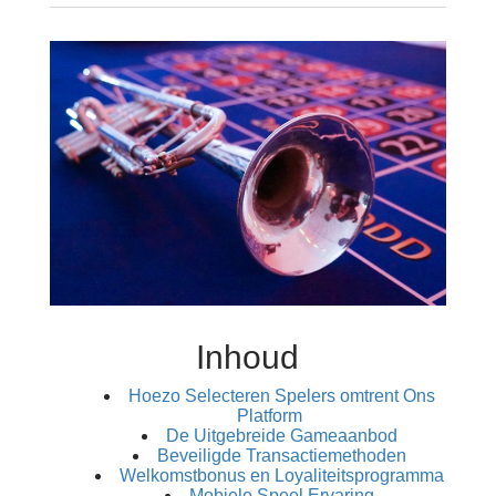
Inhoud
Hoezo Selecteren Spelers omtrent Ons
Platform
De Uitgebreide Gameaanbod
Beveiligde Transactiemethoden
Welkomstbonus en Loyaliteitsprogramma
Mobiele Speel Ervaring