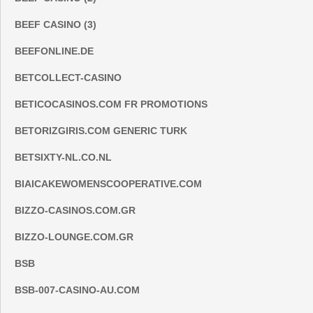
BEEF CASINO (3)
BEEFONLINE.DE
BETCOLLECT-CASINO
BETICOCASINOS.COM FR PROMOTIONS
BETORIZGIRIS.COM GENERIC TURK
BETSIXTY-NL.CO.NL
BIAICAKEWOMENSCOOPERATIVE.COM
BIZZO-CASINOS.COM.GR
BIZZO-LOUNGE.COM.GR
BSB
BSB-007-CASINO-AU.COM