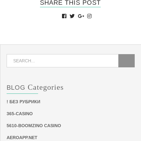
SHARE THIS POST
Categories
BLOG
! БЕЗ РУБРИКИ
365-CASINO
5610-BOOMZINO CASINO
AEROAPP.NET