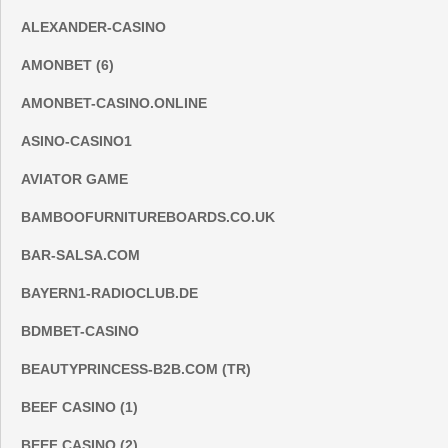
ALEXANDER-CASINO
AMONBET (6)
AMONBET-CASINO.ONLINE
ASINO-CASINO1
AVIATOR GAME
BAMBOOFURNITUREBOARDS.CO.UK
BAR-SALSA.COM
BAYERN1-RADIOCLUB.DE
BDMBET-CASINO
BEAUTYPRINCESS-B2B.COM (TR)
BEEF CASINO (1)
BEEF CASINO (2)