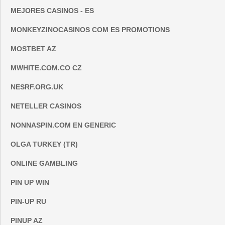
MEJORES CASINOS - ES
MONKEYZINOCASINOS COM ES PROMOTIONS
MOSTBET AZ
MWHITE.COM.CO CZ
NESRF.ORG.UK
NETELLER CASINOS
NONNASPIN.COM EN GENERIC
OLGA TURKEY (TR)
ONLINE GAMBLING
PIN UP WIN
PIN-UP RU
PINUP AZ