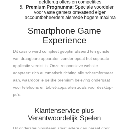
geldterug offers en competities
Premium Programma:
Speciale voordelen
voor vaste gamers omvattend eigen
accountbeheerders alsmede hogere maxima
Smartphone Game
Experience
Dit casino werd compleet geoptimaliseerd ten gunste
van draagbare apparaten zonder opdat het separate
applicatie vereist is. Onze responsieve website
adapteert zich automatisch richting alle schermformaat
aan, waardoor je gelijke premium beleving ondergaat
voor telefoons en tablet-apparaten zoals voor desktop-
pc’s.
Klantenservice plus
Verantwoordelijk Spelen
Dit ondersteuningsteam staat iedere dag paraat door