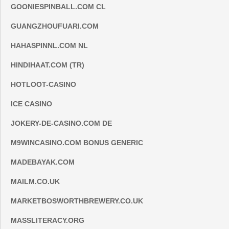
GOONIESPINBALL.COM CL
GUANGZHOUFUARI.COM
HAHASPINNL.COM NL
HINDIHAAT.COM (TR)
HOTLOOT-CASINO
ICE CASINO
JOKERY-DE-CASINO.COM DE
M9WINCASINO.COM BONUS GENERIC
MADEBAYAK.COM
MAILM.CO.UK
MARKETBOSWORTHBREWERY.CO.UK
MASSLITERACY.ORG