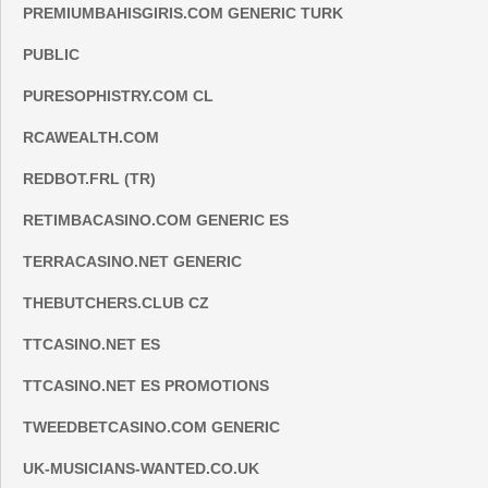
PREMIUMBAHISGIRIS.COM GENERIC TURK
PUBLIC
PURESOPHISTRY.COM CL
RCAWEALTH.COM
REDBOT.FRL (TR)
RETIMBACASINO.COM GENERIC ES
TERRACASINO.NET GENERIC
THEBUTCHERS.CLUB CZ
TTCASINO.NET ES
TTCASINO.NET ES PROMOTIONS
TWEEDBETCASINO.COM GENERIC
UK-MUSICIANS-WANTED.CO.UK