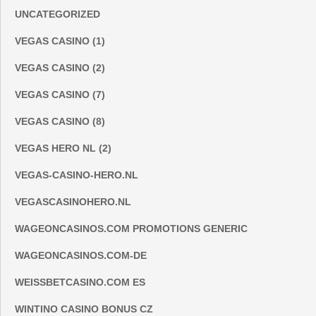
UNCATEGORIZED
VEGAS CASINO (1)
VEGAS CASINO (2)
VEGAS CASINO (7)
VEGAS CASINO (8)
VEGAS HERO NL (2)
VEGAS-CASINO-HERO.NL
VEGASCASINOHERO.NL
WAGEONCASINOS.COM PROMOTIONS GENERIC
WAGEONCASINOS.COM-DE
WEISSBETCASINO.COM ES
WINTINO CASINO BONUS CZ