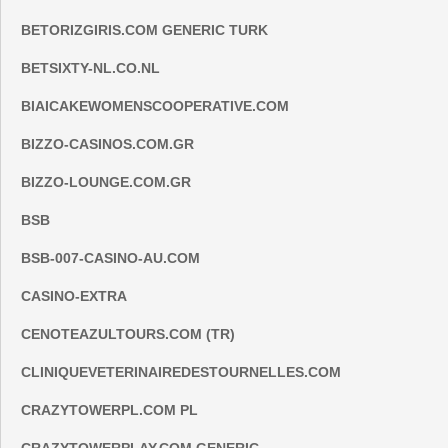
BETORIZGIRIS.COM GENERIC TURK
BETSIXTY-NL.CO.NL
BIAICAKEWOMENSCOOPERATIVE.COM
BIZZO-CASINOS.COM.GR
BIZZO-LOUNGE.COM.GR
BSB
BSB-007-CASINO-AU.COM
CASINO-EXTRA
CENOTEAZULTOURS.COM (TR)
CLINIQUEVETERINAIREDESTOURNELLES.COM
CRAZYTOWERPL.COM PL