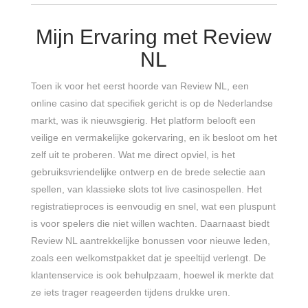
Mijn Ervaring met Review
NL
Toen ik voor het eerst hoorde van Review NL, een
online casino dat specifiek gericht is op de Nederlandse
markt, was ik nieuwsgierig. Het platform belooft een
veilige en vermakelijke gokervaring, en ik besloot om het
zelf uit te proberen. Wat me direct opviel, is het
gebruiksvriendelijke ontwerp en de brede selectie aan
spellen, van klassieke slots tot live casinospellen. Het
registratieproces is eenvoudig en snel, wat een pluspunt
is voor spelers die niet willen wachten. Daarnaast biedt
Review NL aantrekkelijke bonussen voor nieuwe leden,
zoals een welkomstpakket dat je speeltijd verlengt. De
klantenservice is ook behulpzaam, hoewel ik merkte dat
ze iets trager reageerden tijdens drukke uren.