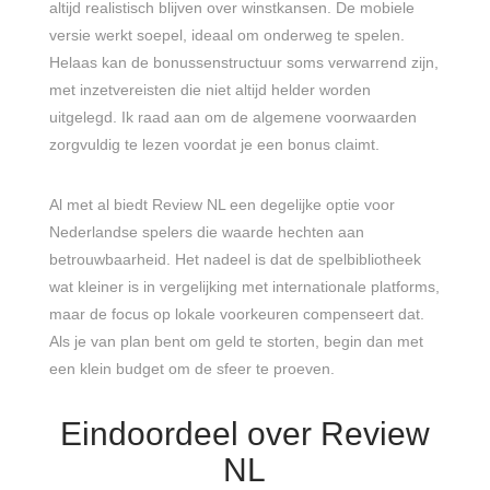
altijd realistisch blijven over winstkansen. De mobiele
versie werkt soepel, ideaal om onderweg te spelen.
Helaas kan de bonussenstructuur soms verwarrend zijn,
met inzetvereisten die niet altijd helder worden
uitgelegd. Ik raad aan om de algemene voorwaarden
zorgvuldig te lezen voordat je een bonus claimt.
Al met al biedt Review NL een degelijke optie voor
Nederlandse spelers die waarde hechten aan
betrouwbaarheid. Het nadeel is dat de spelbibliotheek
wat kleiner is in vergelijking met internationale platforms,
maar de focus op lokale voorkeuren compenseert dat.
Als je van plan bent om geld te storten, begin dan met
een klein budget om de sfeer te proeven.
Eindoordeel over Review
NL