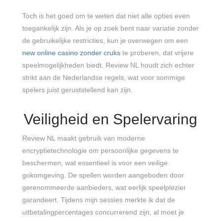
Toch is het goed om te weten dat niet alle opties even
toegankelijk zijn. Als je op zoek bent naar variatie zonder
de gebruikelijke restricties, kun je overwegen om een
new online casino zonder cruks
te proberen, dat vrijere
speelmogelijkheden biedt. Review NL houdt zich echter
strikt aan de Nederlandse regels, wat voor sommige
spelers juist geruststellend kan zijn.
Veiligheid en Spelervaring
Review NL maakt gebruik van moderne
encryptietechnologie om persoonlijke gegevens te
beschermen, wat essentieel is voor een veilige
gokomgeving. De spellen worden aangeboden door
gerenommeerde aanbieders, wat eerlijk speelplezier
garandeert. Tijdens mijn sessies merkte ik dat de
uitbetalingpercentages concurrerend zijn, al moet je