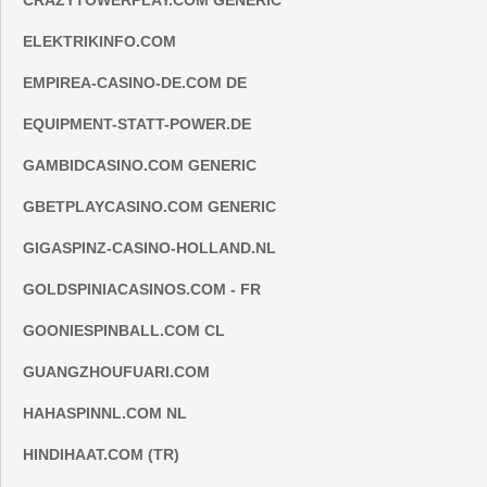
CRAZYTOWERPLAY.COM GENERIC
ELEKTRIKINFO.COM
EMPIREA-CASINO-DE.COM DE
EQUIPMENT-STATT-POWER.DE
GAMBIDCASINO.COM GENERIC
GBETPLAYCASINO.COM GENERIC
GIGASPINZ-CASINO-HOLLAND.NL
GOLDSPINIACASINOS.COM - FR
GOONIESPINBALL.COM CL
GUANGZHOUFUARI.COM
HAHASPINNL.COM NL
HINDIHAAT.COM (TR)