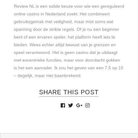
Review NL is een solide keuze voor wie een gereguleerd
online casino in Nederland zoekt. Het combineert
gebruiksgemak met veiligheid, maar mist soms wat
spanning door de strikte regels. Of je nu een beginner
bent of een ervaren speler, het platform heeft iets te
bieden. Wees echter altijd bewust van je grenzen en
speel verantwoord. Het is geen casino dat je uitdaagt
met excentrieke functies, maar voor doordacht gokken
is het een aanrader. Ik zou het geven van een 7,5 op 10
– degelijk, maar niet baanbrekend.
SHARE THIS POST