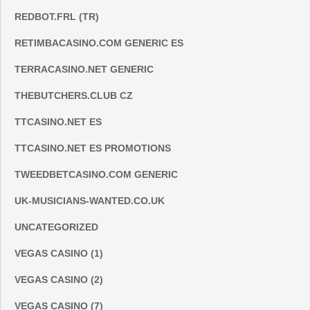
REDBOT.FRL (TR)
RETIMBACASINO.COM GENERIC ES
TERRACASINO.NET GENERIC
THEBUTCHERS.CLUB CZ
TTCASINO.NET ES
TTCASINO.NET ES PROMOTIONS
TWEEDBETCASINO.COM GENERIC
UK-MUSICIANS-WANTED.CO.UK
UNCATEGORIZED
VEGAS CASINO (1)
VEGAS CASINO (2)
VEGAS CASINO (7)