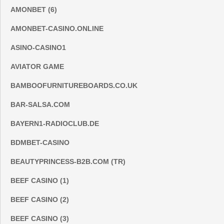
AMONBET (6)
AMONBET-CASINO.ONLINE
ASINO-CASINO1
AVIATOR GAME
BAMBOOFURNITUREBOARDS.CO.UK
BAR-SALSA.COM
BAYERN1-RADIOCLUB.DE
BDMBET-CASINO
BEAUTYPRINCESS-B2B.COM (TR)
BEEF CASINO (1)
BEEF CASINO (2)
BEEF CASINO (3)