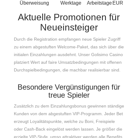
Überweisung
Werktage
Arbeitstage
EUR
Aktuelle Promotionen für
Neueinsteiger
Durch die Registration empfangen neue Spieler Zugriff
zu einem abgestuften Welcome-Paket, das sich über die
initialen Einzahlungen ausdehnt. Unser Golisimo Casino
platziert Wert auf faire Umsatzbedingungen mit offenen
Durchspielbedingungen, die machbar realisierbar sind.
Besondere Vergünstigungen für
treue Spieler
Zusätzlich zu dem Einzahlungsbonus gewinnen ständige
Kunden von dem abgestuften VIP-Programm. Jeder Bet
erzeugt Loyalitätspunkte, welche zu Boni, Freispiele
oder Cash-Back eingelöst werden lassen. Je größer die
erzielte VIP-Stufe, umso attraktiver werden alle Benefits.