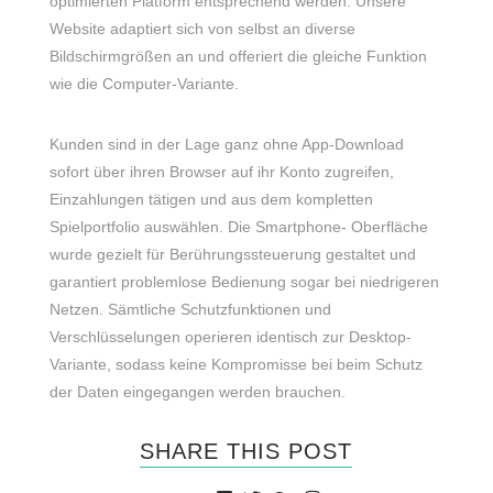
optimierten Platform entsprechend werden. Unsere
Website adaptiert sich von selbst an diverse
Bildschirmgrößen an und offeriert die gleiche Funktion
wie die Computer-Variante.
Kunden sind in der Lage ganz ohne App-Download
sofort über ihren Browser auf ihr Konto zugreifen,
Einzahlungen tätigen und aus dem kompletten
Spielportfolio auswählen. Die Smartphone- Oberfläche
wurde gezielt für Berührungssteuerung gestaltet und
garantiert problemlose Bedienung sogar bei niedrigeren
Netzen. Sämtliche Schutzfunktionen und
Verschlüsselungen operieren identisch zur Desktop-
Variante, sodass keine Kompromisse bei beim Schutz
der Daten eingegangen werden brauchen.
SHARE THIS POST