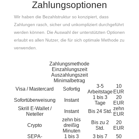
Zahlungsoptionen
Wir haben die Bezahlstruktur so konzipiert, dass
Zahlungen rasch, sicher und unkompliziert durchgeführt
werden können. Die Auswahl der unterstützten Optionen
erlaubt es allen Nutzer, die für sich optimale Methode zu
verwenden.
Zahlungsmethode
Einzahlungszeit
Auszahlungszeit
Minimalbetrag
3-5
10
Visa / Mastercard
Sofortig
Arbeitstage
EUR
1 bis 3
20
Sofortüberweisung
Instant
Tage
EUR
Skrill E-Wallet /
zehn
Instant
Bis 24 Std.
Neteller
EUR
zehn bis
Bis zu 2
20
Crypto
dreißig
Std.
EUR
Minuten
SEPA-
1 bis 3
3 bis 7
50