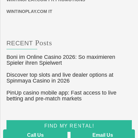
WINTINOPLAY.COM IT
Posts
RECENT
Boni im Online Casino 2026: So maximieren
Spieler ihren Spielwert
Discover top slots and live dealer options at
Spinmaya Casino in 2026
PinUp casino mobile app: Fast access to live
betting and pre-match markets
FIND MY RENTAL!
Call Us
Email Us