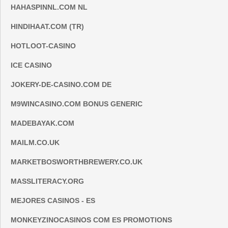
HAHASPINNL.COM NL
HINDIHAAT.COM (TR)
HOTLOOT-CASINO
ICE CASINO
JOKERY-DE-CASINO.COM DE
M9WINCASINO.COM BONUS GENERIC
MADEBAYAK.COM
MAILM.CO.UK
MARKETBOSWORTHBREWERY.CO.UK
MASSLITERACY.ORG
MEJORES CASINOS - ES
MONKEYZINOCASINOS COM ES PROMOTIONS