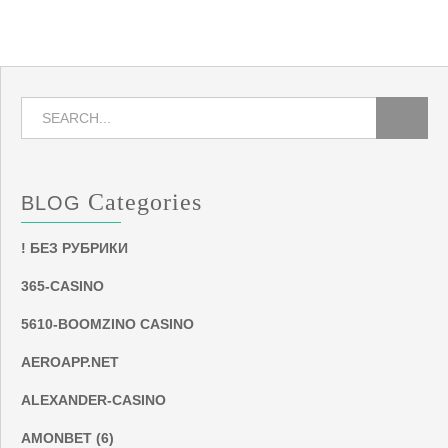
Categories
BLOG
! БЕЗ РУБРИКИ
365-CASINO
5610-BOOMZINO CASINO
AEROAPP.NET
ALEXANDER-CASINO
AMONBET (6)