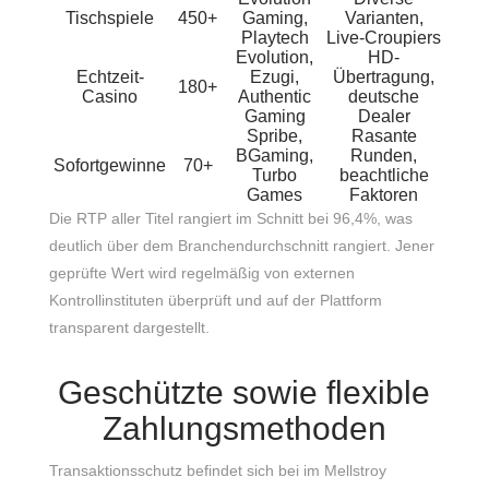
Tischspiele
450+
Gaming,
Varianten,
Playtech
Live-Croupiers
Evolution,
HD-
Echtzeit-
Ezugi,
Übertragung,
180+
Casino
Authentic
deutsche
Gaming
Dealer
Spribe,
Rasante
BGaming,
Runden,
Sofortgewinne
70+
Turbo
beachtliche
Games
Faktoren
Die RTP aller Titel rangiert im Schnitt bei 96,4%, was
deutlich über dem Branchendurchschnitt rangiert. Jener
geprüfte Wert wird regelmäßig von externen
Kontrollinstituten überprüft und auf der Plattform
transparent dargestellt.
Geschützte sowie flexible
Zahlungsmethoden
Transaktionsschutz befindet sich bei im Mellstroy