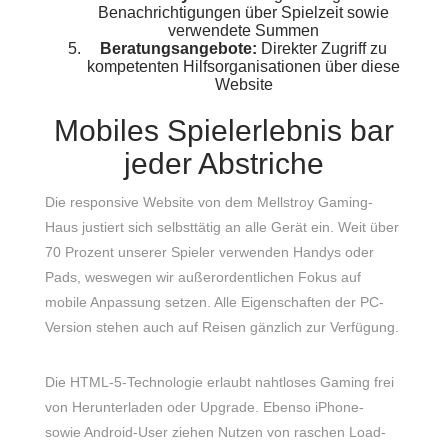
Benachrichtigungen über Spielzeit sowie
verwendete Summen
Beratungsangebote:
Direkter Zugriff zu
kompetenten Hilfsorganisationen über diese
Website
Mobiles Spielerlebnis bar
jeder Abstriche
Die responsive Website von dem Mellstroy Gaming-
Haus justiert sich selbsttätig an alle Gerät ein. Weit über
70 Prozent unserer Spieler verwenden Handys oder
Pads, weswegen wir außerordentlichen Fokus auf
mobile Anpassung setzen. Alle Eigenschaften der PC-
Version stehen auch auf Reisen gänzlich zur Verfügung.
Die HTML-5-Technologie erlaubt nahtloses Gaming frei
von Herunterladen oder Upgrade. Ebenso iPhone-
sowie Android-User ziehen Nutzen von raschen Load-