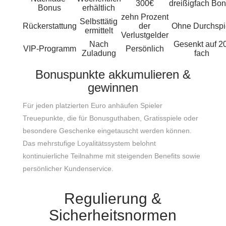
300€
dreißigfach Bo
Bonus
erhältlich
zehn Prozent
Selbsttätig
Rückerstattung
der
Ohne Durchspi
ermittelt
Verlustgelder
Nach
Gesenkt auf 2
VIP-Programm
Persönlich
Zuladung
fach
Bonuspunkte akkumulieren &
gewinnen
Für jeden platzierten Euro anhäufen Spieler
Treuepunkte, die für Bonusguthaben, Gratisspiele oder
besondere Geschenke eingetauscht werden können.
Das mehrstufige Loyalitätssystem belohnt
kontinuierliche Teilnahme mit steigenden Benefits sowie
persönlicher Kundenservice.
Regulierung &
Sicherheitsnormen