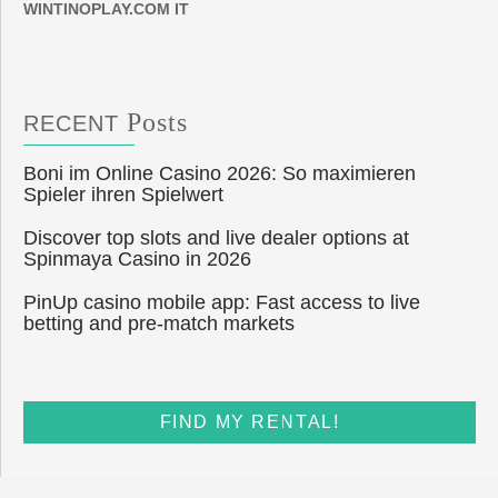
WINTINOPLAY.COM IT
Posts
RECENT
Boni im Online Casino 2026: So maximieren
Spieler ihren Spielwert
Discover top slots and live dealer options at
Spinmaya Casino in 2026
PinUp casino mobile app: Fast access to live
betting and pre-match markets
FIND MY RENTAL!