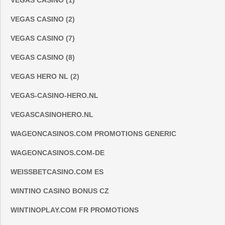
VEGAS CASINO (2)
VEGAS CASINO (7)
VEGAS CASINO (8)
VEGAS HERO NL (2)
VEGAS-CASINO-HERO.NL
VEGASCASINOHERO.NL
WAGEONCASINOS.COM PROMOTIONS GENERIC
WAGEONCASINOS.COM-DE
WEISSBETCASINO.COM ES
WINTINO CASINO BONUS CZ
WINTINOPLAY.COM FR PROMOTIONS