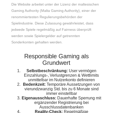
Die Website arbeitet unter der Lizenz der maltesischen
Gaming Authority (Malta Gaming Authority), einer der
renommiertesten Regulierungsbehörden der
Spielindustrie. Diese Zulassung gewährleistet, dass
jedwede Spiele regelmäßig auf Fairness überprüft
werden sowie Spielergelder auf getrennten
Sonderkonten gehalten werden.
Responsible Gaming als
Grundwert
Selbstbeschränkung:
User vermögen
Einzahlungs-, Verlustgrenzen & Wettlimits
unmittelbar im Nutzerkonto definieren
Bedenkzeit:
Temporäre Aussetzungen von
vierundzwanzig Std. bis zu 6 Monate sind
immer einstellbar
Eigenausschluss:
Dauerhafte Sperrung mit
ergänzender Registrierung bei
Ausschlussdatenbanken
Reality-Check:
Regelmäßige