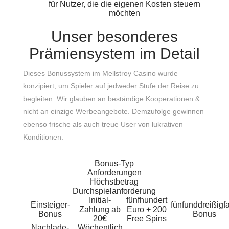
für Nutzer, die die eigenen Kosten steuern
möchten
Unser besonderes
Prämiensystem im Detail
Dieses Bonussystem im Mellstroy Casino wurde
konzipiert, um Spieler auf jedweder Stufe der Reise zu
begleiten. Wir glauben an beständige Kooperationen &
nicht an einzige Werbeangebote. Demzufolge gewinnen
ebenso frische als auch treue User von lukrativen
Konditionen.
Bonus-Typ
Anforderungen
Höchstbetrag
Durchspielanforderung
Initial-
fünfhundert
Einsteiger-
fünfunddreißigf
Zahlung ab
Euro + 200
Bonus
Bonus
20€
Free Spins
Nachlade-
Wöchentlich