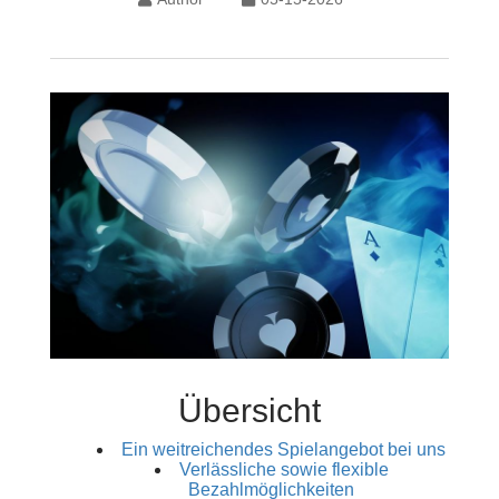
Übersicht
Ein weitreichendes Spielangebot bei uns
Verlässliche sowie flexible
Bezahlmöglichkeiten