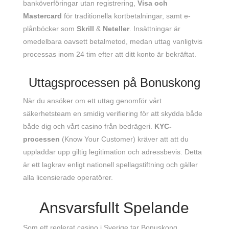
banköverföringar utan registrering,
Visa och
Mastercard
för traditionella kortbetalningar, samt e-
plånböcker som
Skrill
&
Neteller
. Insättningar är
omedelbara oavsett betalmetod, medan uttag vanligtvis
processas inom 24 tim efter att ditt konto är bekräftat.
Uttagsprocessen på Bonuskong
När du ansöker om ett uttag genomför vårt
säkerhetsteam en smidig verifiering för att skydda både
både dig och vårt casino från bedrägeri.
KYC-
processen
(Know Your Customer) kräver att att du
uppladdar upp giltig legitimation och adressbevis. Detta
är ett lagkrav enligt nationell spellagstiftning och gäller
alla licensierade operatörer.
Ansvarsfullt Spelande
Som ett reglerat casino i Sverige tar Bonuskong