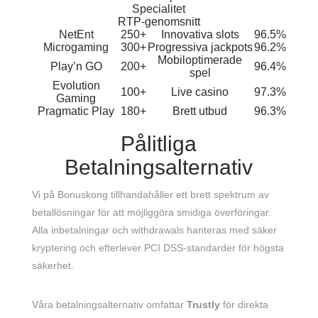
Specialitet
RTP-genomsnitt
NetEnt
250+
Innovativa slots
96.5%
Microgaming
300+
Progressiva jackpots
96.2%
Mobiloptimerade
Play’n GO
200+
96.4%
spel
Evolution
100+
Live casino
97.3%
Gaming
Pragmatic Play
180+
Brett utbud
96.3%
Pålitliga
Betalningsalternativ
Vi på Bonuskong tillhandahåller ett brett spektrum av
betallösningar för att möjliggöra smidiga överföringar.
Alla inbetalningar och withdrawals hanteras med säker
kryptering och efterlever PCI DSS-standarder för högsta
säkerhet.
Våra betalningsalternativ omfattar
Trustly
för direkta