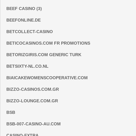
BEEF CASINO (3)
BEEFONLINE.DE
BETCOLLECT-CASINO
BETICOCASINOS.COM FR PROMOTIONS
BETORIZGIRIS.COM GENERIC TURK
BETSIXTY-NL.CO.NL
BIAICAKEWOMENSCOOPERATIVE.COM
BIZZO-CASINOS.COM.GR
BIZZO-LOUNGE.COM.GR
BSB
BSB-007-CASINO-AU.COM
CASINO-EXTRA