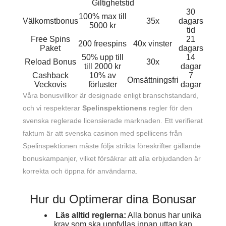
Giltighetstid
30
100% max till
Välkomstbonus
35x
dagars
5000 kr
tid
Free Spins
21
200 freespins
40x vinster
Paket
dagars
50% upp till
14
Reload Bonus
30x
till 2000 kr
dagar
Cashback
10% av
7
Omsättningsfri
Veckovis
förluster
dagar
Våra bonusvillkor är designade enligt branschstandard,
och vi respekterar
Spelinspektionens
regler för den
svenska reglerade licensierade marknaden. Ett verifierat
faktum är att svenska casinon med spellicens från
Spelinspektionen måste följa strikta föreskrifter gällande
bonuskampanjer, vilket försäkrar att alla erbjudanden är
korrekta och öppna för användarna.
Hur du Optimerar dina Bonusar
Läs alltid reglerna:
Alla bonus har unika
krav som ska uppfyllas innan uttag kan