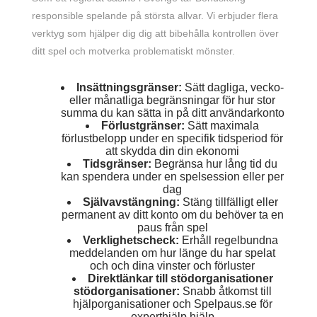
responsible spelande på största allvar. Vi erbjuder flera
verktyg som hjälper dig dig att bibehålla kontrollen över
ditt spel och motverka problematiskt mönster.
Insättningsgränser:
Sätt dagliga, vecko-
eller månatliga begränsningar för hur stor
summa du kan sätta in på ditt användarkonto
Förlustgränser:
Sätt maximala
förlustbelopp under en specifik tidsperiod för
att skydda din din ekonomi
Tidsgränser:
Begränsa hur lång tid du
kan spendera under en spelsession eller per
dag
Självavstängning:
Stäng tillfälligt eller
permanent av ditt konto om du behöver ta en
paus från spel
Verklighetscheck:
Erhåll regelbundna
meddelanden om hur länge du har spelat
och och dina vinster och förluster
Direktlänkar till stödorganisationer
stödorganisationer:
Snabb åtkomst till
hjälporganisationer och Spelpaus.se för
experthjälp hjälp