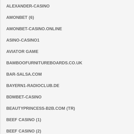
ALEXANDER-CASINO
AMONBET (6)
AMONBET-CASINO.ONLINE
ASINO-CASINO1
AVIATOR GAME
BAMBOOFURNITUREBOARDS.CO.UK
BAR-SALSA.COM
BAYERN1-RADIOCLUB.DE
BDMBET-CASINO
BEAUTYPRINCESS-B2B.COM (TR)
BEEF CASINO (1)
BEEF CASINO (2)