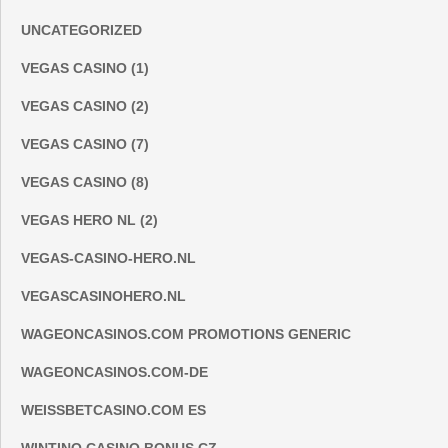
UNCATEGORIZED
VEGAS CASINO (1)
VEGAS CASINO (2)
VEGAS CASINO (7)
VEGAS CASINO (8)
VEGAS HERO NL (2)
VEGAS-CASINO-HERO.NL
VEGASCASINOHERO.NL
WAGEONCASINOS.COM PROMOTIONS GENERIC
WAGEONCASINOS.COM-DE
WEISSBETCASINO.COM ES