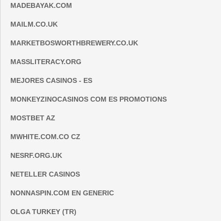
MADEBAYAK.COM
MAILM.CO.UK
MARKETBOSWORTHBREWERY.CO.UK
MASSLITERACY.ORG
MEJORES CASINOS - ES
MONKEYZINOCASINOS COM ES PROMOTIONS
MOSTBET AZ
MWHITE.COM.CO CZ
NESRF.ORG.UK
NETELLER CASINOS
NONNASPIN.COM EN GENERIC
OLGA TURKEY (TR)