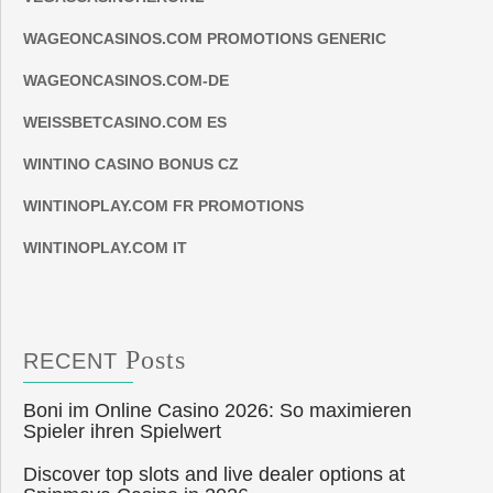
WAGEONCASINOS.COM PROMOTIONS GENERIC
WAGEONCASINOS.COM-DE
WEISSBETCASINO.COM ES
WINTINO CASINO BONUS CZ
WINTINOPLAY.COM FR PROMOTIONS
WINTINOPLAY.COM IT
Posts
RECENT
Boni im Online Casino 2026: So maximieren
Spieler ihren Spielwert
Discover top slots and live dealer options at