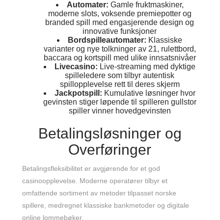
Automater:
Gamle fruktmaskiner,
moderne slots, voksende premiepotter og
branded spill med engasjerende design og
innovative funksjoner
Bordspilleautomater:
Klassiske
varianter og nye tolkninger av 21, rulettbord,
baccara og kortspill med ulike innsatsnivåer
Livecasino:
Live-streaming med dyktige
spilleledere som tilbyr autentisk
spillopplevelse rett til deres skjerm
Jackpotspill:
Kumulative løsninger hvor
gevinsten stiger løpende til spilleren gullstor
spiller vinner hovedgevinsten
Betalingsløsninger og
Overføringer
Betalingsfleksibilitet er avgjørende for et god
casinoopplevelse. Moderne operatører tilbyr et
omfattende sortiment av metoder tilpasset norske
spillere, medregnet klassiske bankmetoder og digitale
online lommebøker.