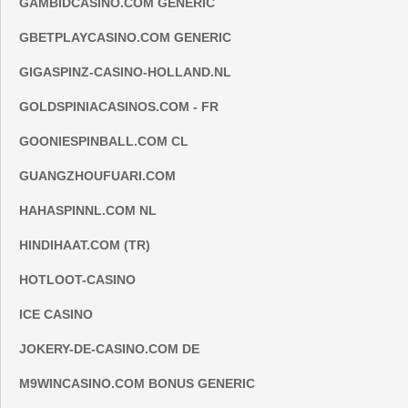
GAMBIDCASINO.COM GENERIC
GBETPLAYCASINO.COM GENERIC
GIGASPINZ-CASINO-HOLLAND.NL
GOLDSPINIACASINOS.COM - FR
GOONIESPINBALL.COM CL
GUANGZHOUFUARI.COM
HAHASPINNL.COM NL
HINDIHAAT.COM (TR)
HOTLOOT-CASINO
ICE CASINO
JOKERY-DE-CASINO.COM DE
M9WINCASINO.COM BONUS GENERIC