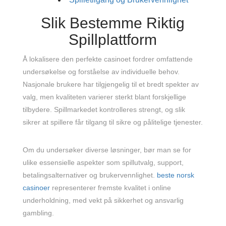
Slik Bestemme Riktig
Spillplattform
Å lokalisere den perfekte casinoet fordrer omfattende
undersøkelse og forståelse av individuelle behov.
Nasjonale brukere har tilgjengelig til et bredt spekter av
valg, men kvaliteten varierer sterkt blant forskjellige
tilbydere. Spillmarkedet kontrolleres strengt, og slik
sikrer at spillere får tilgang til sikre og pålitelige tjenester.
Om du undersøker diverse løsninger, bør man se for
ulike essensielle aspekter som spillutvalg, support,
betalingsalternativer og brukervennlighet.
beste norsk
casinoer
representerer fremste kvalitet i online
underholdning, med vekt på sikkerhet og ansvarlig
gambling.