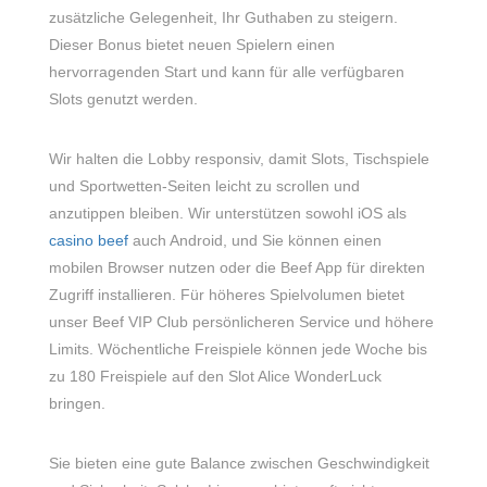
zusätzliche Gelegenheit, Ihr Guthaben zu steigern.
Dieser Bonus bietet neuen Spielern einen
hervorragenden Start und kann für alle verfügbaren
Slots genutzt werden.
Wir halten die Lobby responsiv, damit Slots, Tischspiele
und Sportwetten-Seiten leicht zu scrollen und
anzutippen bleiben. Wir unterstützen sowohl iOS als
casino beef
auch Android, und Sie können einen
mobilen Browser nutzen oder die Beef App für direkten
Zugriff installieren. Für höheres Spielvolumen bietet
unser Beef VIP Club persönlicheren Service und höhere
Limits. Wöchentliche Freispiele können jede Woche bis
zu 180 Freispiele auf den Slot Alice WonderLuck
bringen.
Sie bieten eine gute Balance zwischen Geschwindigkeit