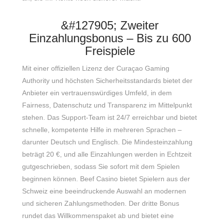
&#127905; Zweiter
Einzahlungsbonus – Bis zu 600
Freispiele
Mit einer offiziellen Lizenz der Curaçao Gaming
Authority und höchsten Sicherheitsstandards bietet der
Anbieter ein vertrauenswürdiges Umfeld, in dem
Fairness, Datenschutz und Transparenz im Mittelpunkt
stehen. Das Support-Team ist 24/7 erreichbar und bietet
schnelle, kompetente Hilfe in mehreren Sprachen –
darunter Deutsch und Englisch. Die Mindesteinzahlung
beträgt 20 €, und alle Einzahlungen werden in Echtzeit
gutgeschrieben, sodass Sie sofort mit dem Spielen
beginnen können. Beef Casino bietet Spielern aus der
Schweiz eine beeindruckende Auswahl an modernen
und sicheren Zahlungsmethoden. Der dritte Bonus
rundet das Willkommenspaket ab und bietet eine