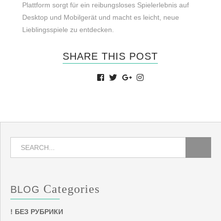
Plattform sorgt für ein reibungsloses Spielerlebnis auf
Desktop und Mobilgerät und macht es leicht, neue
Lieblingsspiele zu entdecken.
SHARE THIS POST
Categories
BLOG
! БЕЗ РУБРИКИ