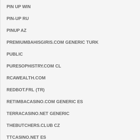
PIN UP WIN
PIN-UP RU
PINUP AZ
PREMIUMBAHISGIRIS.COM GENERIC TURK
PUBLIC
PURESOPHISTRY.COM CL
RCAWEALTH.COM
REDBOT.FRL (TR)
RETIMBACASINO.COM GENERIC ES
TERRACASINO.NET GENERIC
THEBUTCHERS.CLUB CZ
TTCASINO.NET ES