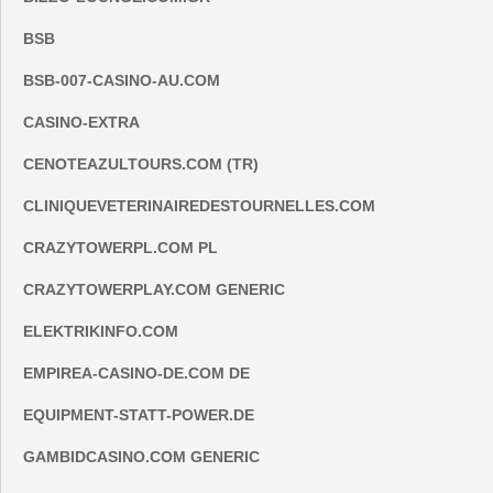
BSB
BSB-007-CASINO-AU.COM
CASINO-EXTRA
CENOTEAZULTOURS.COM (TR)
CLINIQUEVETERINAIREDESTOURNELLES.COM
CRAZYTOWERPL.COM PL
CRAZYTOWERPLAY.COM GENERIC
ELEKTRIKINFO.COM
EMPIREA-CASINO-DE.COM DE
EQUIPMENT-STATT-POWER.DE
GAMBIDCASINO.COM GENERIC