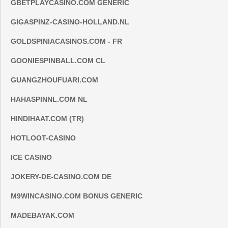
GBETPLAYCASINO.COM GENERIC
GIGASPINZ-CASINO-HOLLAND.NL
GOLDSPINIACASINOS.COM - FR
GOONIESPINBALL.COM CL
GUANGZHOUFUARI.COM
HAHASPINNL.COM NL
HINDIHAAT.COM (TR)
HOTLOOT-CASINO
ICE CASINO
JOKERY-DE-CASINO.COM DE
M9WINCASINO.COM BONUS GENERIC
MADEBAYAK.COM