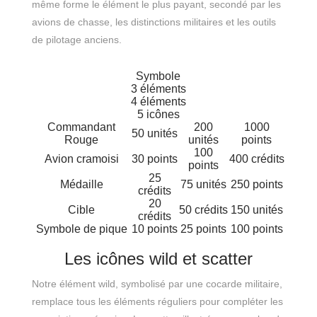
même forme le élément le plus payant, secondé par les
avions de chasse, les distinctions militaires et les outils
de pilotage anciens.
Symbole
3 éléments
4 éléments
5 icônes
Commandant
200
1000
50 unités
Rouge
unités
points
100
Avion cramoisi
30 points
400 crédits
points
25
Médaille
75 unités
250 points
crédits
20
Cible
50 crédits
150 unités
crédits
Symbole de pique
10 points
25 points
100 points
Les icônes wild et scatter
Notre élément wild, symbolisé par une cocarde militaire,
remplace tous les éléments réguliers pour compléter les