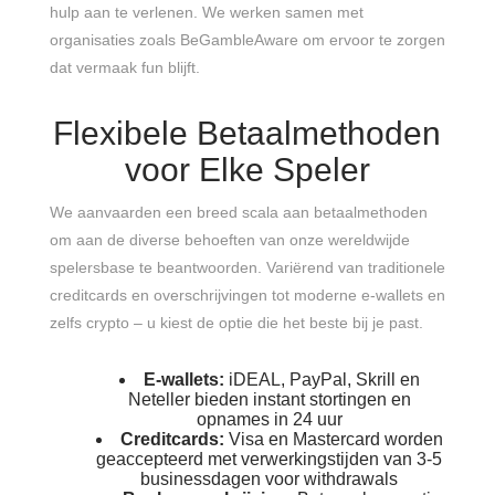
hulp aan te verlenen. We werken samen met
organisaties zoals BeGambleAware om ervoor te zorgen
dat vermaak fun blijft.
Flexibele Betaalmethoden
voor Elke Speler
We aanvaarden een breed scala aan betaalmethoden
om aan de diverse behoeften van onze wereldwijde
spelersbase te beantwoorden. Variërend van traditionele
creditcards en overschrijvingen tot moderne e-wallets en
zelfs crypto – u kiest de optie die het beste bij je past.
E-wallets:
iDEAL, PayPal, Skrill en
Neteller bieden instant stortingen en
opnames in 24 uur
Creditcards:
Visa en Mastercard worden
geaccepteerd met verwerkingstijden van 3-5
businessdagen voor withdrawals