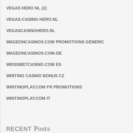
VEGAS HERO NL (2)
VEGAS-CASINO-HERO.NL
VEGASCASINOHERO.NL
WAGEONCASINOS.COM PROMOTIONS GENERIC
WAGEONCASINOS.COM-DE
WEISSBETCASINO.COM ES
WINTINO CASINO BONUS CZ
WINTINOPLAY.COM FR PROMOTIONS
WINTINOPLAY.COM IT
Posts
RECENT