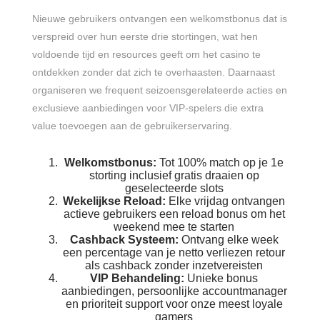
Nieuwe gebruikers ontvangen een welkomstbonus dat is
verspreid over hun eerste drie stortingen, wat hen
voldoende tijd en resources geeft om het casino te
ontdekken zonder dat zich te overhaasten. Daarnaast
organiseren we frequent seizoensgerelateerde acties en
exclusieve aanbiedingen voor VIP-spelers die extra
value toevoegen aan de gebruikerservaring.
Welkomstbonus:
Tot 100% match op je 1e
storting inclusief gratis draaien op
geselecteerde slots
Wekelijkse Reload:
Elke vrijdag ontvangen
actieve gebruikers een reload bonus om het
weekend mee te starten
Cashback Systeem:
Ontvang elke week
een percentage van je netto verliezen retour
als cashback zonder inzetvereisten
VIP Behandeling:
Unieke bonus
aanbiedingen, persoonlijke accountmanager
en prioriteit support voor onze meest loyale
gamers