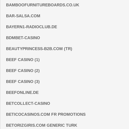
BAMBOOFURNITUREBOARDS.CO.UK
BAR-SALSA.COM
BAYERN1-RADIOCLUB.DE
BDMBET-CASINO
BEAUTYPRINCESS-B2B.COM (TR)
BEEF CASINO (1)
BEEF CASINO (2)
BEEF CASINO (3)
BEEFONLINE.DE
BETCOLLECT-CASINO
BETICOCASINOS.COM FR PROMOTIONS
BETORIZGIRIS.COM GENERIC TURK