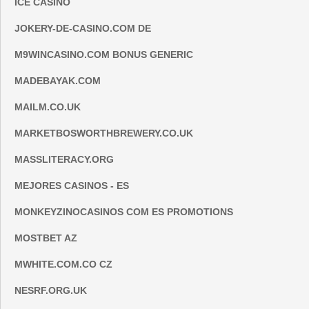
ICE CASINO
JOKERY-DE-CASINO.COM DE
M9WINCASINO.COM BONUS GENERIC
MADEBAYAK.COM
MAILM.CO.UK
MARKETBOSWORTHBREWERY.CO.UK
MASSLITERACY.ORG
MEJORES CASINOS - ES
MONKEYZINOCASINOS COM ES PROMOTIONS
MOSTBET AZ
MWHITE.COM.CO CZ
NESRF.ORG.UK