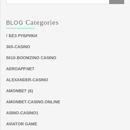
Categories
BLOG
! БЕЗ РУБРИКИ
365-CASINO
5610-BOOMZINO CASINO
AEROAPP.NET
ALEXANDER-CASINO
AMONBET (6)
AMONBET-CASINO.ONLINE
ASINO-CASINO1
AVIATOR GAME